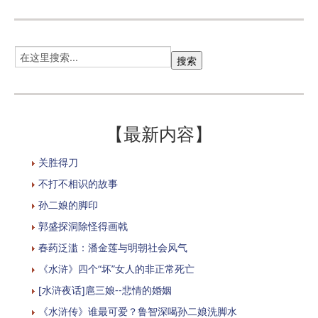
【最新内容】
关胜得刀
不打不相识的故事
孙二娘的脚印
郭盛探洞除怪得画戟
春药泛滥：潘金莲与明朝社会风气
《水浒》四个“坏”女人的非正常死亡
[水浒夜话]扈三娘--悲情的婚姻
《水浒传》谁最可爱？鲁智深喝孙二娘洗脚水