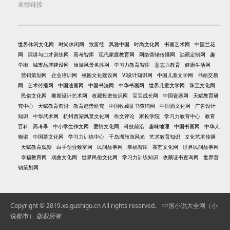
友情链接
世界休闲文化网
时尚休闲网
致富经
风雅中国
时尚文化网
书画艺术网
中国兰花
网
演讲与口才训练网
高考智库
现代家庭教育网
网络营销传播网
油画定制网
趣
学街
城市品牌建设网
旅游风景名胜网
学习力教育智库
意志力教育
健康生活网
营销策划网
企业培训网
校园文化建设网
VI设计知识网
中国儿童文学网
书画交易
网
艺术传播网
中国油画网
中国书法网
中华书画网
世界儿童文学网
珠宝文化网
民俗文化网
雕塑设计艺术网
收藏投资知识网
宝宝成长网
中国瓷器网
天赋教育研
究中心
天赋教育前沿
教育趋势研究
中国收藏证书查询网
中国酒文化网
广告设计
知识
中华武术网
杭州西湖风景文化网
作文评论
家长学院
学习力教育中心
教育
百科
高考季
中小学生作文网
爱情文化网
科技前沿
趣味地理
中国书画网
中华人
物谱
中国茶文化网
学习力训练中心
千岛湖旅游风光
艺术教育知识
文化艺术传播
天赋教育观察
白手创业致富网
民间故事网
幸福智库
茶艺文化网
世界民间故事网
幸福教育网
戏曲文化网
世界民俗文化网
学习力训练知识
收藏证书查询网
世界营
销策划网
Copyright © 2019.xs.gushigu.cn All rights reserved.
中国小说大全网（小
说都市）
版权所有