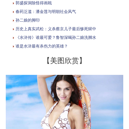
郭盛探洞除怪得画戟
春药泛滥：潘金莲与明朝社会风气
孙二娘的脚印
历史上真实武松：义杀蔡京儿子最后惨死狱中
《水浒传》谁最可爱？鲁智深喝孙二娘洗脚水
谁是水浒最有杀伤力的英雄？
【美图欣赏】