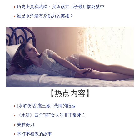
历史上真实武松：义杀蔡京儿子最后惨死狱中
谁是水浒最有杀伤力的英雄？
【热点内容】
[水浒夜话]扈三娘--悲情的婚姻
《水浒》四个“坏”女人的非正常死亡
关胜得刀
不打不相识的故事