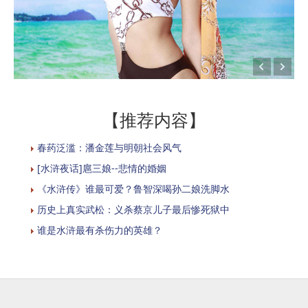
【推荐内容】
春药泛滥：潘金莲与明朝社会风气
[水浒夜话]扈三娘--悲情的婚姻
《水浒传》谁最可爱？鲁智深喝孙二娘洗脚水
历史上真实武松：义杀蔡京儿子最后惨死狱中
谁是水浒最有杀伤力的英雄？