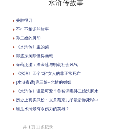
水浒传故事
关胜得刀
不打不相识的故事
孙二娘的脚印
《水浒传》里的梨
郭盛探洞除怪得画戟
春药泛滥：潘金莲与明朝社会风气
《水浒》四个“坏”女人的非正常死亡
[水浒夜话]扈三娘--悲情的婚姻
《水浒传》谁最可爱？鲁智深喝孙二娘洗脚水
历史上真实武松：义杀蔡京儿子最后惨死狱中
谁是水浒最有杀伤力的英雄？
共
1
页
11
条记录