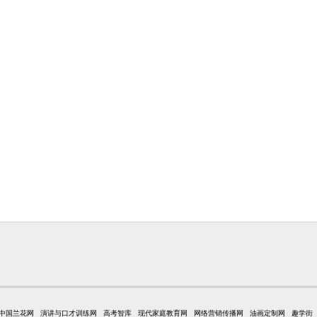
中国兰花网
演讲与口才训练网
高考智库
现代家庭教育网
网络营销传播网
油画定制网
趣学街