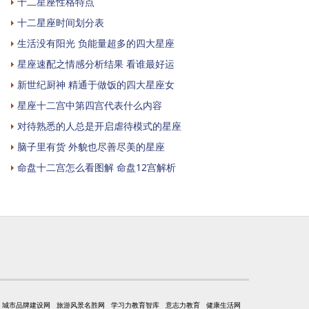
十二星座性格特点
十二星座时间划分表
生活没有阳光 负能量超多的四大星座
星座速配之情感分析结果 看谁最好运
新世纪厨神 精通于做饭的四大星座女
星座十二宫中第四宫代表什么内容
对待熟悉的人总是开启虐待模式的星座
脑子里有货 外貌也尽善尽美的星座
命盘十二宫怎么看图解 命盘12宫解析
城市品牌建设网
旅游风景名胜网
学习力教育智库
意志力教育
健康生活网