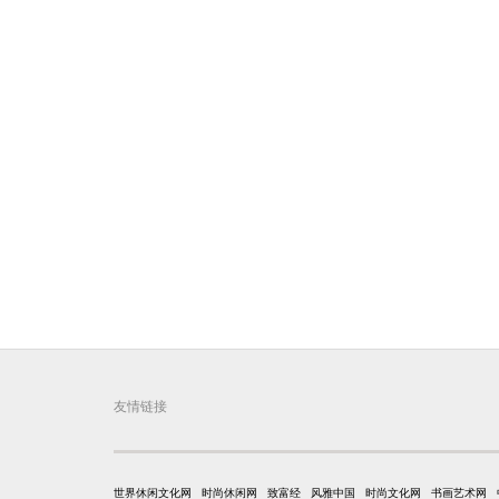
友情链接
世界休闲文化网
时尚休闲网
致富经
风雅中国
时尚文化网
书画艺术网