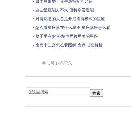
白羊巨蟹狮子金牛最特别的介绍
这些星座能力不大 但特别爱逞能
对待熟悉的人总是开启虐待模式的星座
怎么看星座落在什么星座 星座落座怎么看
脑子里有货 外貌也尽善尽美的星座
命盘十二宫怎么看图解 命盘12宫解析
共
1
页
17
条记录