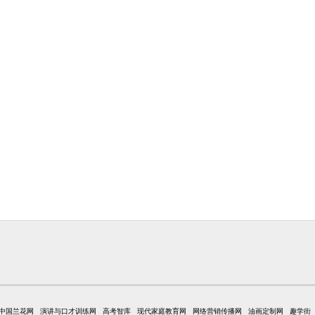
中国兰花网
演讲与口才训练网
高考智库
现代家庭教育网
网络营销传播网
油画定制网
趣学街