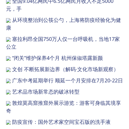
全国9.04亿网民中6.5亿网民月收入不足5000
元，手
从环境整治到公筷公勺，上海将防疫经验化为健
康
塞拉利昂全国750万人仅一台呼吸机，当地17家
公立
“闭关”维护保养4个月 杭州保俶塔露新颜
文创 不断拓展新边界（解码·文化市场新观察）
广东中考延期举行 顺延一个月安排在7月20-22日
艺术品市场新常态的破冰转型
敦煌莫高窟推窟外展示游览：游客可身临其境享
奇
防疫宣传：国外艺术家空间宝石版的洗手液