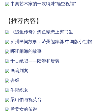
中奥艺术家的一次特殊“隔空祝福”
【推荐内容】
《追鱼传奇》鲤鱼精恋上穷书生
泸州民间故事：泸州熊家婆 中国版小红帽
哪吒闹海的故事
千古绝唱——陆游和唐琬
画扇判案
杏婵
牛郎织女
梁山伯与祝英台
孟姜女的传说